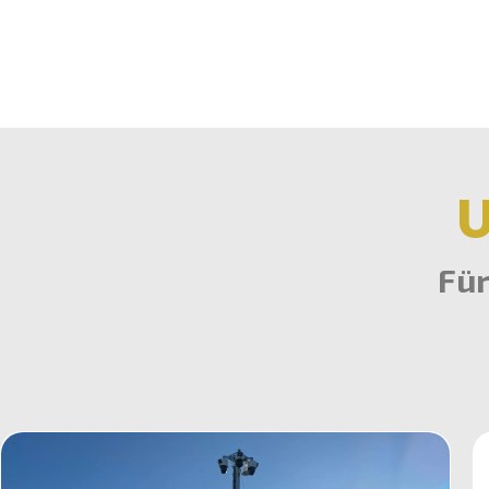
U
Für