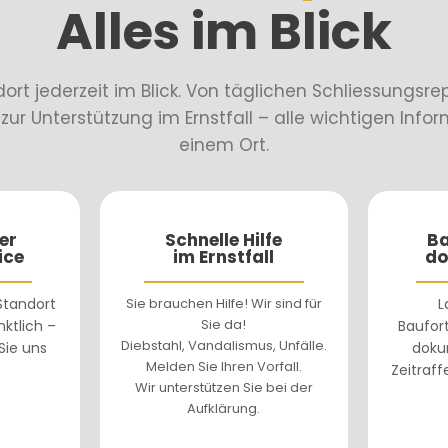
Alles im Blick
ort jederzeit im Blick. Von täglichen Schliessungsre
ur Unterstützung im Ernstfall – alle wichtigen Inf
einem Ort.
er
Schnelle Hilfe
Ba
ice
im Ernstfall
do
 Standort
Sie brauchen Hilfe! Wir sind für
L
Sie da!
ktlich –
Baufort
Diebstahl, Vandalismus, Unfälle.
Sie uns
doku
Melden Sie Ihren Vorfall.
Zeitraff
Wir unterstützen Sie bei der
Aufklärung.