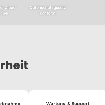
er Cloud
Datenschutzgesetz
icher
Konform
rheit
iebnahme
Wartung & Support