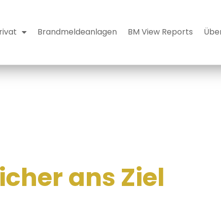
rivat
Brandmeldeanlagen
BM View Reports
Über
ngen Ihre Baustel
icher ans Ziel