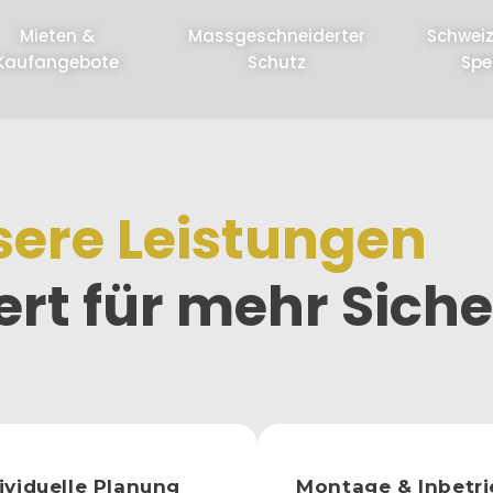
Mieten &
Massgeschneiderter
Schweiz
Kaufangebote
Schutz
Spe
ere Leistungen
rt für mehr Siche
ividuelle Planung
Montage & Inbetr