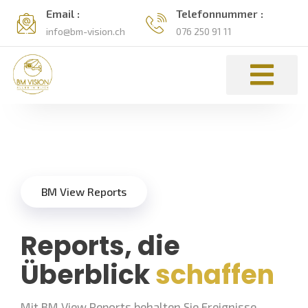
Email :
Telefonnummer :
info@bm-vision.ch
076 250 91 11
BM View Reports
Reports, die
Überblick
schaffen
Mit BM View Reports behalten Sie Ereignisse,