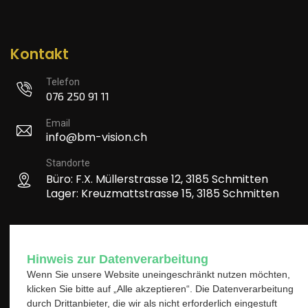
Kontakt
Telefon
076 250 91 11
Email
info@bm-vision.ch
Standorte
Büro: F.X. Müllerstrasse 12, 3185 Schmitten
Lager: Kreuzmattstrasse 15, 3185 Schmitten
Wichtige Links
Hinweis zur Datenverarbeitung
Wenn Sie unsere Website uneingeschränkt nutzen möchten,
Impressum
klicken Sie bitte auf „Alle akzeptieren“. Die Datenverarbeitung
durch Drittanbieter, die wir als nicht erforderlich eingestuft
Datenschutz